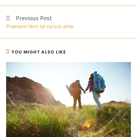
new
window
Read
Previous Post
more
Praesent libro se cursus ante
articles
YOU MIGHT ALSO LIKE