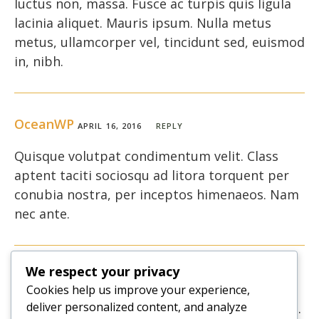
luctus non, massa. Fusce ac turpis quis ligula
lacinia aliquet. Mauris ipsum. Nulla metus
metus, ullamcorper vel, tincidunt sed, euismod
in, nibh.
OceanWP
APRIL 16, 2016
REPLY
Quisque volutpat condimentum velit. Class
aptent taciti sociosqu ad litora torquent per
conubia nostra, per inceptos himenaeos. Nam
nec ante.
We respect your privacy
OceanWP
APRIL 16, 2016
REPLY
Cookies help us improve your experience,
deliver personalized content, and analyze
Vestibulum sapien. Proin quam. Etiam ultrices.