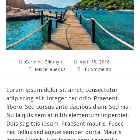
Post
Post
Caroline Gikonyo
April 15, 2016
author:
published:
Post
Post
Miscellaneous
4 Comments
category:
comments:
Lorem ipsum dolor sit amet, consectetur
adipiscing elit. Integer nec odio. Praesent
libero. Sed cursus ante dapibus diam. Sed nisi.
Nulla quis sem at nibh elementum imperdiet.
Duis sagittis ipsum. Praesent mauris. Fusce
nec tellus sed augue semper porta. Mauris