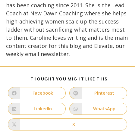
has been coaching since 2011. She is the Lead
Coach at New Dawn Coaching where she helps
high-achieving women scale up the success
ladder without sacrificing what matters most
to them. Caroline loves writing and is the main
content creator for this blog and Elevate, our
weekly email newsletter.
SHARE
I THOUGHT YOU MIGHT LIKE THIS
THIS
CONTENT
Facebook
Pinterest
Opens
Opens
in
in
a
a
new
new
LinkedIn
WhatsApp
Opens
Opens
window
window
in
in
a
a
new
new
X
Opens
window
window
in
a